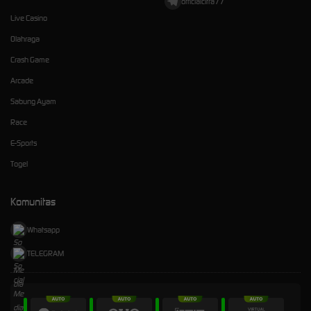
officialcitra77
Live Casino
Olahraga
Crash Game
Arcade
Sabung Ayam
Race
E-Sports
Togel
Komunitas
Whatsapp
TELEGRAM