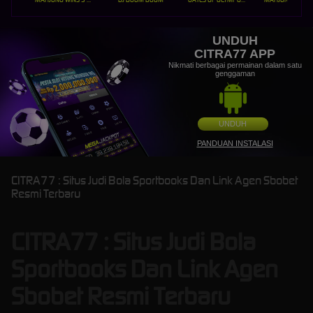
UNDUH
CITRA77 APP
Nikmati berbagai permainan dalam satu
genggaman
UNDUH
PANDUAN INSTALASI
CITRA77 : Situs Judi Bola Sportbooks Dan Link Agen Sbobet
Resmi Terbaru
CITRA77 : Situs Judi Bola
Sportbooks Dan Link Agen
Sbobet Resmi Terbaru