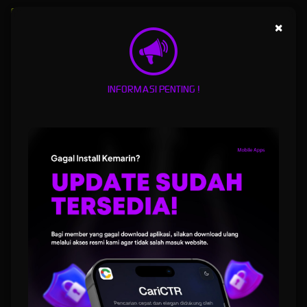
CITRA77
merupakan situs judi bola sportbooks dan link agen sbobet resmi terbaru hari ini
×
dengan layanan alternatif login aman serta taruhan mix parlay terlengkap untuk raih
menang. Platform ini fokus memberi akses stabil melalui layanan alternatif login aman,
sehingga pemain tetap bisa masuk tanpa hambatan. Sistem dirancang untuk mendukung
aktivitas taruhan secara efisien dengan alur penggunaan jelas hingga respons cepat agen
sbobet kami.
INFORMASI PENTING !
Sebagai penyedia judi bola sportbooks agen sbobet, CITRA77 menawarkan pilihan
pasaran judi bola lengkap, mulai dari pertandingan populer hingga opsi taruhan sbobet
dengan kombinasi mix parlay. Fitur ini memberi keleluasaan bagi pemain dalam menyusun
strategi sesuai gaya bermain masing-masing. Tampilan sederhana serta navigasi ringkas
membantu pemain memantau peluang tanpa gangguan teknis.
Keamanan akun menjadi perhatian utama di
CITRA77 login
dalam merasakan game
sbobet online hari ini. Setiap akses login dilindungi sistem yang stabil serta selalu diperbarui
secara berkala. Dengan dukungan link alternatif resmi, kini setiap pemain tetap merasa
nyaman saat mengakses layanan kapan saja. Proses taruhan berjalan lancar,
memungkinkan fokus penuh pada analisis pertandingan dalam mengambil keputusan
dalam bertaruh khususnya pada provider sbobet dan sbobet88 resmi.
CITRA77 cocok bagi pemain yang menginginkan pengalaman judi bola Sbobet lebih praktis
serta resmi. Akses aman, pilihan taruhan variatif, serta sistem sportbooks stabil menjadikan
platform ini solusi tepat bagi pemain yang ingin menikmati taruhan bola dengan lebih
optimal.