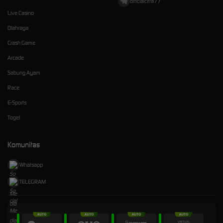
officialcitra77
Live Casino
Olahraga
Crash Game
Arcade
Sabung Ayam
Race
E-Sports
Togel
Komunitas
Whatsapp
TELEGRAM