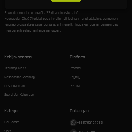
service yang siap membantu.
5. Apa keunggulan utama Citra77 dibanding situs lain?
Keunggulan Citra77 terletak pada link alternatif login anti rungkad, koleksi permainan
lengkap, proses akses cepat, bonus event menarik, hingga kemudahan bermain bagi
member aktif setiap hari tanpa gangguan.
Kebijaksanaan
Platform
Tentang Citra77
Promosi
Responsible Gambling
Loyalty
Pusat Bantuan
Referral
Syarat dan Ketentuan
Kategori
Dukungan
Hot Games
+855762127753
Slots