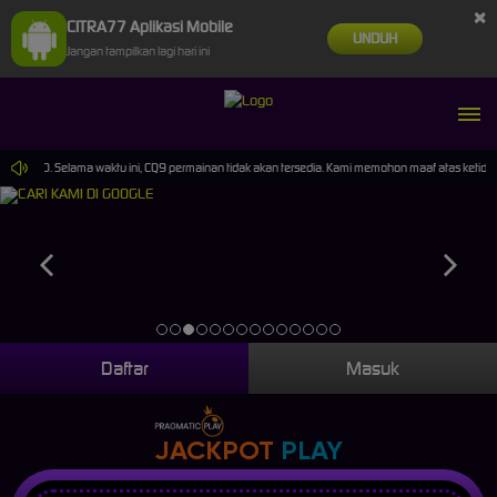
×
CITRA77 Aplikasi Mobile
UNDUH
Jangan tampilkan lagi hari ini
.00.00. Selama waktu ini, CQ9 permainan tidak akan tersedia. Kami memohon maaf atas ketidak
Daftar
Masuk
JACKPOT
PLAY