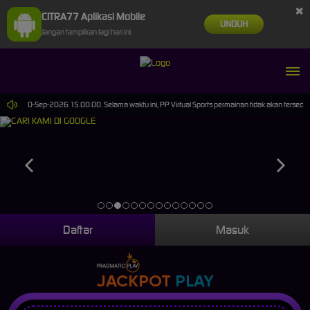
×
CITRA77 Aplikasi Mobile
UNDUH
Jangan tampilkan lagi hari ini
ampai 30-Sep-2026 15.00.00. Selama waktu ini, PP Virtual Sports permainan tidak akan tersedi
Daftar
Masuk
JACKPOT
PLAY