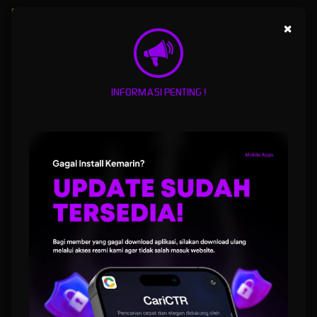
CITRA77
merupakan situs judi bola sportbooks dan link agen sbobet resmi terbaru hari ini
×
dengan layanan alternatif login aman serta taruhan mix parlay terlengkap untuk raih
menang. Platform ini fokus memberi akses stabil melalui layanan alternatif login aman,
sehingga pemain tetap bisa masuk tanpa hambatan. Sistem dirancang untuk mendukung
aktivitas taruhan secara efisien dengan alur penggunaan jelas hingga respons cepat agen
sbobet kami.
INFORMASI PENTING !
Sebagai penyedia judi bola sportbooks agen sbobet, CITRA77 menawarkan pilihan
pasaran judi bola lengkap, mulai dari pertandingan populer hingga opsi taruhan sbobet
dengan kombinasi mix parlay. Fitur ini memberi keleluasaan bagi pemain dalam menyusun
strategi sesuai gaya bermain masing-masing. Tampilan sederhana serta navigasi ringkas
membantu pemain memantau peluang tanpa gangguan teknis.
Keamanan akun menjadi perhatian utama di
CITRA77 login
dalam merasakan game
sbobet online hari ini. Setiap akses login dilindungi sistem yang stabil serta selalu diperbarui
secara berkala. Dengan dukungan link alternatif resmi, kini setiap pemain tetap merasa
nyaman saat mengakses layanan kapan saja. Proses taruhan berjalan lancar,
memungkinkan fokus penuh pada analisis pertandingan dalam mengambil keputusan
dalam bertaruh khususnya pada provider sbobet dan sbobet88 resmi.
CITRA77 cocok bagi pemain yang menginginkan pengalaman judi bola Sbobet lebih praktis
serta resmi. Akses aman, pilihan taruhan variatif, serta sistem sportbooks stabil menjadikan
platform ini solusi tepat bagi pemain yang ingin menikmati taruhan bola dengan lebih
optimal.