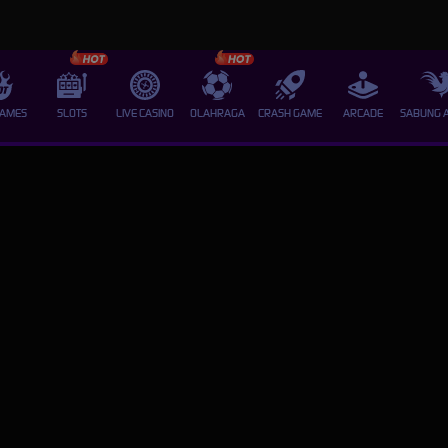
GAMES
SLOTS
LIVE CASINO
OLAHRAGA
CRASH GAME
ARCADE
SABUNG 