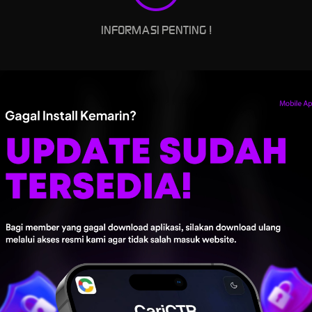
INFORMASI PENTING !
UNDUH APLIK
CITRA77 APP
Nikmati berbagai pe
CITRA77
Panduan in
Pindai kode QR
untuk Unduh
Android APK
n Sbobet Resmi Terbaru