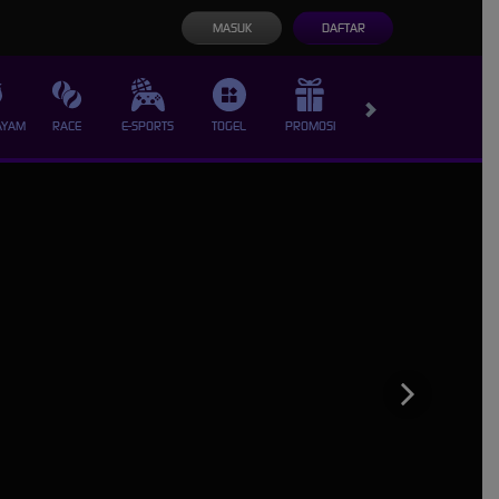
MASUK
DAFTAR
AYAM
RACE
E-SPORTS
TOGEL
PROMOSI