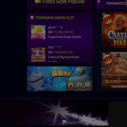
Video Slots Popular
PEMENANG MESIN SLOT
geva****2
IDR
17,282,160.00
Sugar Rush Super Scatter
beb****7
IDR
1,926,600.00
Gates of Olympus Super
Scatter
geva****2
IDR
1,580,600.00
Sugar Rush Super Scatter
bangb****r
IDR
1,292,000.00
Starlight Princess Super Scatter
geva****2
IDR
1,245,400.00
Sugar Rush Super Scatter