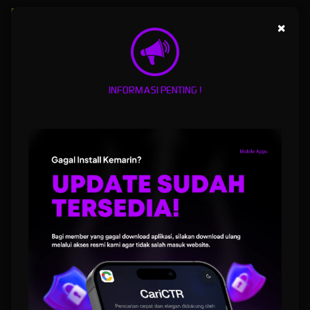
CITRA77
merupakan situs judi bola sportbooks dan link agen sbobet resmi terbaru hari ini
×
dengan layanan alternatif login aman serta taruhan mix parlay terlengkap untuk raih
menang. Platform ini fokus memberi akses stabil melalui layanan alternatif login aman,
sehingga pemain tetap bisa masuk tanpa hambatan. Sistem dirancang untuk mendukung
aktivitas taruhan secara efisien dengan alur penggunaan jelas hingga respons cepat agen
sbobet kami.
INFORMASI PENTING !
Sebagai penyedia judi bola sportbooks agen sbobet, CITRA77 menawarkan pilihan
pasaran judi bola lengkap, mulai dari pertandingan populer hingga opsi taruhan sbobet
dengan kombinasi mix parlay. Fitur ini memberi keleluasaan bagi pemain dalam menyusun
strategi sesuai gaya bermain masing-masing. Tampilan sederhana serta navigasi ringkas
membantu pemain memantau peluang tanpa gangguan teknis.
Keamanan akun menjadi perhatian utama di
CITRA77 login
dalam merasakan game
sbobet online hari ini. Setiap akses login dilindungi sistem yang stabil serta selalu diperbarui
secara berkala. Dengan dukungan link alternatif resmi, kini setiap pemain tetap merasa
nyaman saat mengakses layanan kapan saja. Proses taruhan berjalan lancar,
memungkinkan fokus penuh pada analisis pertandingan dalam mengambil keputusan
dalam bertaruh khususnya pada provider sbobet dan sbobet88 resmi.
CITRA77 cocok bagi pemain yang menginginkan pengalaman judi bola Sbobet lebih praktis
serta resmi. Akses aman, pilihan taruhan variatif, serta sistem sportbooks stabil menjadikan
platform ini solusi tepat bagi pemain yang ingin menikmati taruhan bola dengan lebih
optimal.